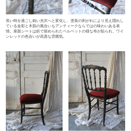
長い時を過ごし鈍い光沢へと変化し、塗装の剥がれにより見え隠れし
ている金彩と木肌の風合いも
アンティークならではの味わいある表
情。座面シートは鋲で留められたベルベットの様な布が貼られ、ワイ
ンレッドの色合いが高貴な雰囲気。