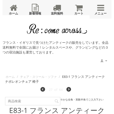
ホーム
新着情報
送料無料
カート
メニュー
ホーム
ニュース
蚤の市・コンテナ入荷案内
メンテナンス
Glamping with antique・宿泊予約
廣島書店・宿泊予約
ドッグランピング・宿泊予約
フォトウエディング・レンタルスペース
メモリアル撮影
サブスクリプション レンタルスペース
サブスクリプション アンティークレンタル
店舗概要
ブログ
ご利用ガイド
特定商取引法
プライバシーポリシー
・お問い合わせ
フランス・イギリスで見つけたアンティークの販売をしています。全品
送料無料で全国にお届け！レンタルスペースや、グランピングなどの３
つの宿泊施設も運営しております。
/
/
E83-1 フランス アンティーク
ホーム
チェア・スツール・ソファ
ナポレオンチェア 椅子
27
of
64
※かな全角・英数半角でご入力下さい
E83-1 フランス アンティーク