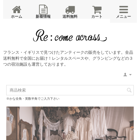
ホーム
新着情報
送料無料
カート
メニュー
ホーム
ニュース
蚤の市・コンテナ入荷案内
メンテナンス
Glamping with antique・宿泊予約
廣島書店・宿泊予約
ドッグランピング・宿泊予約
フォトウエディング・レンタルスペース
メモリアル撮影
サブスクリプション レンタルスペース
サブスクリプション アンティークレンタル
店舗概要
ブログ
ご利用ガイド
特定商取引法
プライバシーポリシー
・お問い合わせ
フランス・イギリスで見つけたアンティークの販売をしています。全品
送料無料で全国にお届け！レンタルスペースや、グランピングなどの３
つの宿泊施設も運営しております。
※かな全角・英数半角でご入力下さい