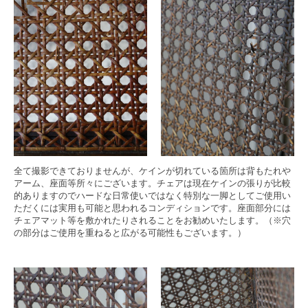
全て撮影できておりませんが、ケインが切れている箇所は背もたれや
アーム、座面等所々にございます。チェアは現在ケインの張りが比較
的ありますのでハードな日常使いではなく特別な一脚としてご使用い
ただくには実用も可能と思われるコンディションです。座面部分には
チェアマット等を敷かれたりされることをお勧めいたします。（※穴
の部分はご使用を重ねると広がる可能性もございます。）