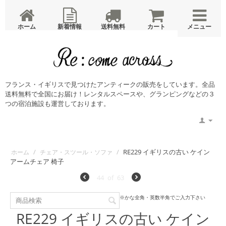
ホーム
新着情報
送料無料
カート
メニュー
ホーム
ニュース
蚤の市・コンテナ入荷案内
メンテナンス
Glamping with antique・宿泊予約
廣島書店・宿泊予約
ドッグランピング・宿泊予約
フォトウエディング・レンタルスペース
メモリアル撮影
サブスクリプション レンタルスペース
サブスクリプション アンティークレンタル
店舗概要
ブログ
ご利用ガイド
特定商取引法
プライバシーポリシー
・お問い合わせ
フランス・イギリスで見つけたアンティークの販売をしています。全品
送料無料で全国にお届け！レンタルスペースや、グランピングなどの３
つの宿泊施設も運営しております。
/
/
RE229 イギリスの古い ケイン
ホーム
チェア・スツール・ソファ
アームチェア 椅子
44
of
63
※かな全角・英数半角でご入力下さい
RE229 イギリスの古い ケイン